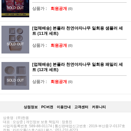
상품가 :
회원공개
(0)
[업체배송] 본플라 천연야자나무 일회용 샘플러 세
트 (11개 세트)
상품가 :
회원공개
(0)
[업체배송] 본플라 천연야자나무 일회용 패밀리 세
트 (12개 세트)
상품가 :
회원공개
(0)
상점정보
PC버젼
이용안내
고객센터
커뮤니티
상호명 : (주)한옹
대표 : 오상준 | 개인정보 보호 책임자 : 장효진
사업자등록번호 :589-88-01174 | 통신판매업신고번호 : 2019-부산중구-0137호
전화 : 카카오톡(소호스타) | 팩스 : 051-231-8223