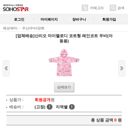
카테고리
검색
로그인
마이페이지
장바구니
회원가입
패션/뷰티
우산/우비/장화
[업체배송]산리오 마이멜로디 코트형 레인코트 우비(아
동용)
상세보기
상품가 :
회원공개
원
배송비 :
(고정)
!
지역별
!
총 상품 금액
0
원