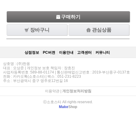
구매하기
장바구니
관심상품
상점정보
PC버젼
이용안내
고객센터
커뮤니티
상호명 : (주)한옹
대표 : 오상준 | 개인정보 보호 책임자 : 장효진
사업자등록번호 :589-88-01174 | 통신판매업신고번호 : 2019-부산중구-0137호
전화 : 카카오톡(소호스타) | 팩스 : 051-231-8223
주소 : 부산광역시 중구 영주로12번길 16
이용약관
|
개인정보처리방침
ⓒ소호스타 All rights reserved.
Make
Shop