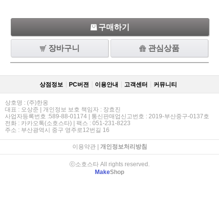
구매하기
장바구니
관심상품
상점정보
PC버젼
이용안내
고객센터
커뮤니티
상호명 : (주)한옹
대표 : 오상준 | 개인정보 보호 책임자 : 장효진
사업자등록번호 :589-88-01174 | 통신판매업신고번호 : 2019-부산중구-0137호
전화 : 카카오톡(소호스타) | 팩스 : 051-231-8223
주소 : 부산광역시 중구 영주로12번길 16
이용약관
|
개인정보처리방침
ⓒ소호스타 All rights reserved.
Make
Shop