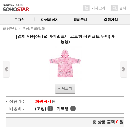
카테고리
검색
로그인
마이페이지
장바구니
회원가입
패션/뷰티
우산/우비/장화
[업체배송]산리오 마이멜로디 코트형 레인코트 우비(아
동용)
상세보기
상품가 :
회원공개
원
배송비 :
(고정)
!
지역별
!
총 상품 금액
0
원