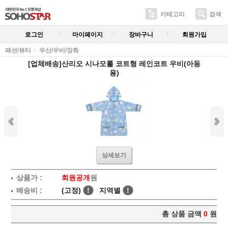
카테고리
검색
로그인
마이페이지
장바구니
회원가입
패션/뷰티
우산/우비/장화
[업체배송]산리오 시나모롤 코트형 레인코트 우비(아동
용)
상세보기
상품가 :
회원공개
원
배송비 :
(고정)
!
지역별
!
총 상품 금액
0
원