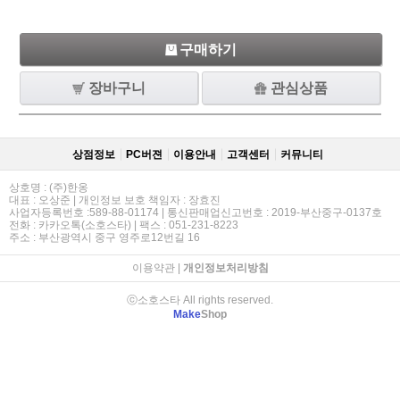
구매하기
장바구니
관심상품
상점정보
PC버젼
이용안내
고객센터
커뮤니티
상호명 : (주)한옹
대표 : 오상준 | 개인정보 보호 책임자 : 장효진
사업자등록번호 :589-88-01174 | 통신판매업신고번호 : 2019-부산중구-0137호
전화 : 카카오톡(소호스타) | 팩스 : 051-231-8223
주소 : 부산광역시 중구 영주로12번길 16
이용약관
|
개인정보처리방침
ⓒ소호스타 All rights reserved.
Make
Shop