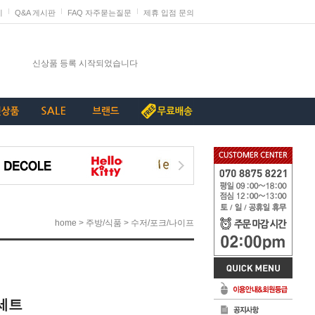
지
Q&A 게시판
FAQ 자주묻는질문
제휴 입점 문의
발렌타인데이 판매 미리 준비하세요
신상품 등록 시작되었습니다
단종리스트_가구류
계약종료상품(단종) 리스트_230907
[중요+긴급]특허침해 상품에 대한 삭제요청
>
>
home
주방/식품
수저/포크/나이프
세트