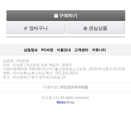
구매하기
장바구니
관심상품
상점정보
PC버젼
이용안내
고객센터
커뮤니티
상호명 : (주)한옹
대표 : 오상준 | 개인정보 보호 책임자 : 장효진
사업자등록번호 :589-88-01174 | 통신판매업신고번호 : 2019-부산중구-0137호
전화 : 카카오톡(소호스타) | 팩스 : 051-231-8223
주소 : 부산광역시 중구 영주로12번길 16
이용약관
|
개인정보처리방침
ⓒ소호스타 All rights reserved.
Make
Shop