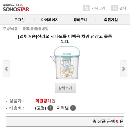
카테고리
검색
로그인
마이페이지
장바구니
회원가입
주방/식품
물통/물병/물병집
[업체배송]산리오 시나모롤 티백용 차망 냉장고 물통
1.2L
상세보기
상품가 :
회원공개
원
배송비 :
(고정)
!
지역별
!
총 상품 금액
0
원