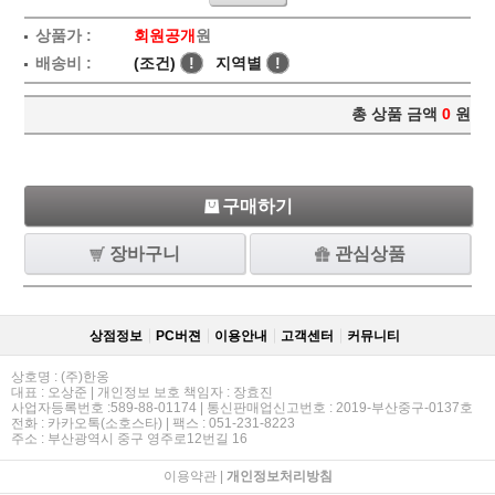
상품가 :
회원공개
원
배송비 :
(조건)
!
지역별
!
총 상품 금액
0
원
구매하기
장바구니
관심상품
상점정보
PC버젼
이용안내
고객센터
커뮤니티
상호명 : (주)한옹
대표 : 오상준 | 개인정보 보호 책임자 : 장효진
사업자등록번호 :589-88-01174 | 통신판매업신고번호 : 2019-부산중구-0137호
전화 : 카카오톡(소호스타) | 팩스 : 051-231-8223
주소 : 부산광역시 중구 영주로12번길 16
이용약관
|
개인정보처리방침