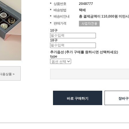
상품번호
2048777
배송방법
택배
배송비안내
총 결제금액이 110,000원 미만시
판매가격
10구
18구
추가옵션
(추가 구매를 원하시면 선택하세요)
type
다음상품 >
바로 구매하기
장바구