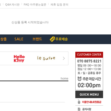
지
Q&A 게시판
FAQ 자주묻는질문
제휴 입점 문의
발렌타인데이 판매 미리 준비하세요
신상품 등록 시작되었습니다
단종리스트_가구류
계약종료상품(단종) 리스트_230907
[중요+긴급]특허침해 상품에 대한 삭제요청
home