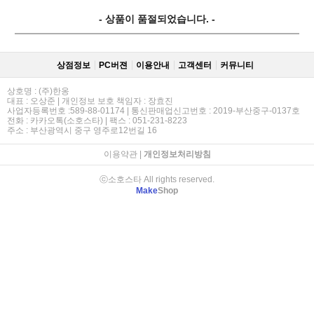
- 상품이 품절되었습니다. -
상점정보
PC버젼
이용안내
고객센터
커뮤니티
상호명 : (주)한옹
대표 : 오상준 | 개인정보 보호 책임자 : 장효진
사업자등록번호 :589-88-01174 | 통신판매업신고번호 : 2019-부산중구-0137호
전화 : 카카오톡(소호스타) | 팩스 : 051-231-8223
주소 : 부산광역시 중구 영주로12번길 16
이용약관
|
개인정보처리방침
ⓒ소호스타 All rights reserved.
Make
Shop