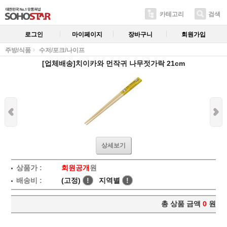
카테고리
검색
로그인
마이페이지
장바구니
회원가입
주방/식품
수저/포크/나이프
[업체배송]치이카와 먼작귀 나무젓가락 21cm
상세보기
상품가 :
회원공개
원
배송비 :
(고정)
!
지역별
!
총 상품 금액
0
원