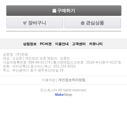
구매하기
장바구니
관심상품
상점정보
PC버젼
이용안내
고객센터
커뮤니티
상호명 : (주)한옹
대표 : 오상준 | 개인정보 보호 책임자 : 장효진
사업자등록번호 :589-88-01174 | 통신판매업신고번호 : 2019-부산중구-0137호
전화 : 카카오톡(소호스타) | 팩스 : 051-231-8223
주소 : 부산광역시 중구 영주로12번길 16
이용약관
|
개인정보처리방침
ⓒ소호스타 All rights reserved.
Make
Shop