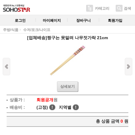
카테고리
검색
로그인
마이페이지
장바구니
회원가입
주방/식품
수저/포크/나이프
[업체배송]짱구는 못말려 나무젓가락 21cm
상세보기
상품가 :
회원공개
원
배송비 :
(고정)
!
지역별
!
총 상품 금액
0
원