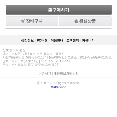
구매하기
장바구니
관심상품
상점정보
PC버젼
이용안내
고객센터
커뮤니티
상호명 : (주)한옹
대표 : 오상준 | 개인정보 보호 책임자 : 장효진
사업자등록번호 :589-88-01174 | 통신판매업신고번호 : 2019-부산중구-0137호
전화 : 카카오톡(소호스타) | 팩스 : 051-231-8223
주소 : 부산광역시 중구 영주로12번길 16
이용약관
|
개인정보처리방침
ⓒ소호스타 All rights reserved.
Make
Shop