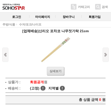
카테고리
검색
로그인
마이페이지
장바구니
회원가입
주방/식품
수저/포크/나이프
[업체배송]산리오 포차코 나무젓가락 21cm
상세보기
상품가 :
회원공개
원
배송비 :
(고정)
!
지역별
!
총 상품 금액
0
원