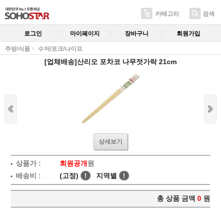
카테고리
검색
로그인
마이페이지
장바구니
회원가입
주방/식품
수저/포크/나이프
[업체배송]산리오 포차코 나무젓가락 21cm
상세보기
상품가 :
회원공개
원
배송비 :
(고정)
!
지역별
!
총 상품 금액
0
원