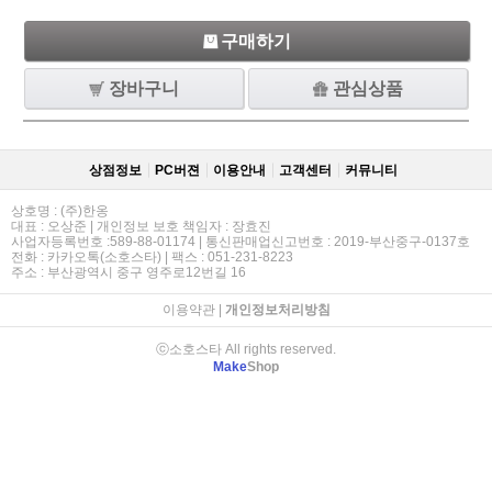
구매하기
장바구니
관심상품
상점정보
PC버젼
이용안내
고객센터
커뮤니티
상호명 : (주)한옹
대표 : 오상준 | 개인정보 보호 책임자 : 장효진
사업자등록번호 :589-88-01174 | 통신판매업신고번호 : 2019-부산중구-0137호
전화 : 카카오톡(소호스타) | 팩스 : 051-231-8223
주소 : 부산광역시 중구 영주로12번길 16
이용약관
|
개인정보처리방침
ⓒ소호스타 All rights reserved.
Make
Shop