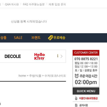
지
Q&A 게시판
FAQ 자주묻는질문
제휴 입점 문의
발렌타인데이 판매 미리 준비하세요
신상품 등록 시작되었습니다
단종리스트_가구류
계약종료상품(단종) 리스트_230907
[중요+긴급]특허침해 상품에 대한 삭제요청
>
>
home
주방/식품
수저/포크/나이프
m