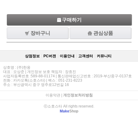
구매하기
장바구니
관심상품
상점정보
PC버젼
이용안내
고객센터
커뮤니티
상호명 : (주)한옹
대표 : 오상준 | 개인정보 보호 책임자 : 장효진
사업자등록번호 :589-88-01174 | 통신판매업신고번호 : 2019-부산중구-0137호
전화 : 카카오톡(소호스타) | 팩스 : 051-231-8223
주소 : 부산광역시 중구 영주로12번길 16
이용약관
|
개인정보처리방침
ⓒ소호스타 All rights reserved.
Make
Shop