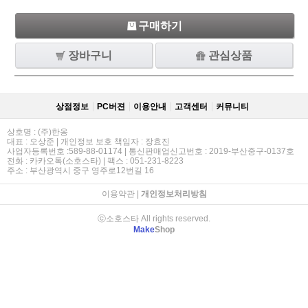
구매하기
장바구니
관심상품
상점정보
PC버젼
이용안내
고객센터
커뮤니티
상호명 : (주)한옹
대표 : 오상준 | 개인정보 보호 책임자 : 장효진
사업자등록번호 :589-88-01174 | 통신판매업신고번호 : 2019-부산중구-0137호
전화 : 카카오톡(소호스타) | 팩스 : 051-231-8223
주소 : 부산광역시 중구 영주로12번길 16
이용약관
|
개인정보처리방침
ⓒ소호스타 All rights reserved.
Make
Shop