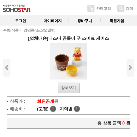
카테고리
검색
로그인
마이페이지
장바구니
회원가입
주방/식품
양념통/소스/오일병
[업체배송]디즈니 곰돌이 푸 조미료 케이스
상세보기
상품가 :
회원공개
원
배송비 :
(고정)
!
지역별
!
총 상품 금액
0
원