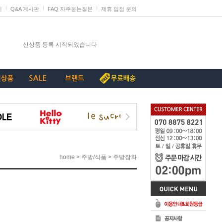
지
Q&A 게시판
FAQ 자주묻는질문
제휴 입점 문의
발렌타인데이 판매 미리 준비하세요
신상품 등록 시작되었습니다
단종리스트_가구류
계약종료상품(단종) 리스트_230907
[중요+긴급]특허침해 상품에 대한 삭제요청
>
>
home
주방/식품
주방잡화