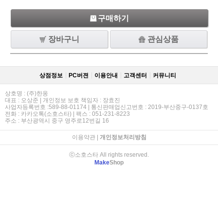
구매하기
장바구니
관심상품
상점정보
PC버젼
이용안내
고객센터
커뮤니티
상호명 : (주)한옹
대표 : 오상준 | 개인정보 보호 책임자 : 장효진
사업자등록번호 :589-88-01174 | 통신판매업신고번호 : 2019-부산중구-0137호
전화 : 카카오톡(소호스타) | 팩스 : 051-231-8223
주소 : 부산광역시 중구 영주로12번길 16
이용약관
|
개인정보처리방침
ⓒ소호스타 All rights reserved.
Make
Shop