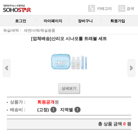
카테고리
검색
로그인
마이페이지
장바구니
회원가입
욕실/세탁
세면/샤워/욕실용품
[업체배송]산리오 시나모롤 트래블 세트
상세보기
상품가 :
회원공개
원
배송비 :
(고정)
!
지역별
!
총 상품 금액
0
원