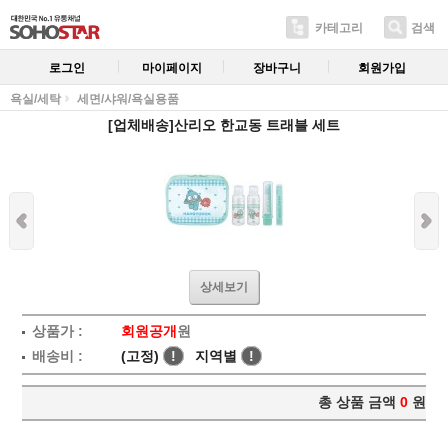
카테고리
검색
로그인
마이페이지
장바구니
회원가입
욕실/세탁
세면/샤워/욕실용품
[업체배송]산리오 한교동 트래블 세트
상세보기
상품가 :
회원공개
원
배송비 :
(고정)
!
지역별
!
총 상품 금액
0
원