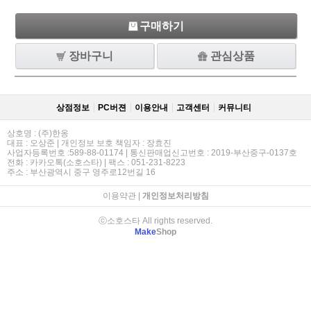
구매하기
장바구니
관심상품
상점정보
PC버젼
이용안내
고객센터
커뮤니티
상호명 : (주)한옹
대표 : 오상준 | 개인정보 보호 책임자 : 장효진
사업자등록번호 :589-88-01174 | 통신판매업신고번호 : 2019-부산중구-0137호
전화 : 카카오톡(소호스타) | 팩스 : 051-231-8223
주소 : 부산광역시 중구 영주로12번길 16
이용약관
|
개인정보처리방침
ⓒ소호스타 All rights reserved.
Make
Shop