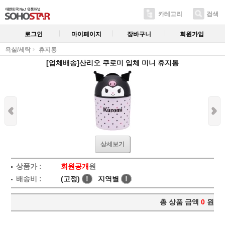
카테고리
검색
로그인
마이페이지
장바구니
회원가입
욕실/세탁
휴지통
[업체배송]산리오 쿠로미 입체 미니 휴지통
상세보기
상품가 :
회원공개
원
배송비 :
(고정)
!
지역별
!
총 상품 금액
0
원