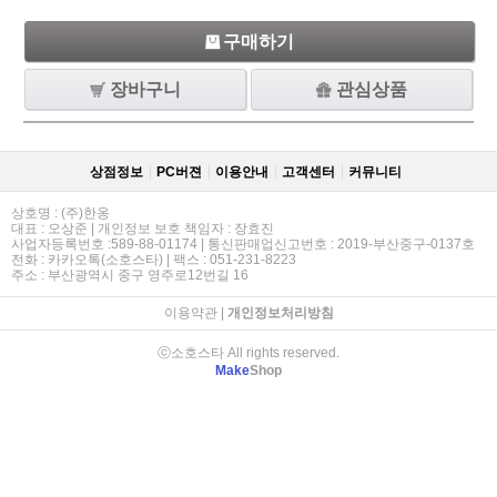
구매하기
장바구니
관심상품
상점정보
PC버젼
이용안내
고객센터
커뮤니티
상호명 : (주)한옹
대표 : 오상준 | 개인정보 보호 책임자 : 장효진
사업자등록번호 :589-88-01174 | 통신판매업신고번호 : 2019-부산중구-0137호
전화 : 카카오톡(소호스타) | 팩스 : 051-231-8223
주소 : 부산광역시 중구 영주로12번길 16
이용약관
|
개인정보처리방침
ⓒ소호스타 All rights reserved.
Make
Shop