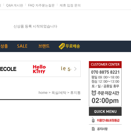
지
Q&A 게시판
FAQ 자주묻는질문
제휴 입점 문의
발렌타인데이 판매 미리 준비하세요
신상품 등록 시작되었습니다
단종리스트_가구류
계약종료상품(단종) 리스트_230907
[중요+긴급]특허침해 상품에 대한 삭제요청
>
>
home
욕실/세탁
휴지통