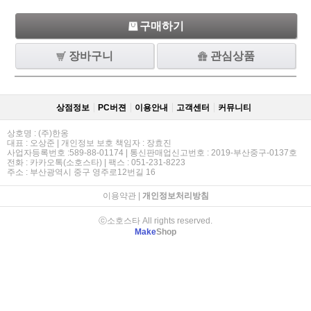
구매하기
장바구니
관심상품
상점정보
PC버젼
이용안내
고객센터
커뮤니티
상호명 : (주)한옹
대표 : 오상준 | 개인정보 보호 책임자 : 장효진
사업자등록번호 :589-88-01174 | 통신판매업신고번호 : 2019-부산중구-0137호
전화 : 카카오톡(소호스타) | 팩스 : 051-231-8223
주소 : 부산광역시 중구 영주로12번길 16
이용약관
|
개인정보처리방침
ⓒ소호스타 All rights reserved.
Make
Shop