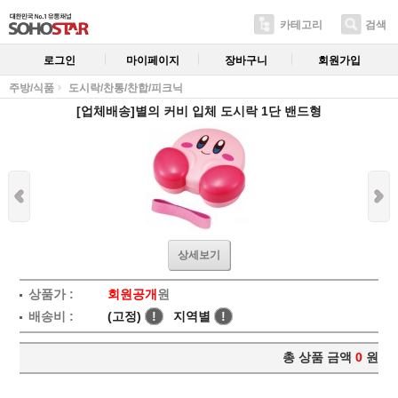
카테고리
검색
로그인
마이페이지
장바구니
회원가입
주방/식품
도시락/찬통/찬합/피크닉
[업체배송]별의 커비 입체 도시락 1단 밴드형
상세보기
상품가 :
회원공개
원
배송비 :
(고정)
!
지역별
!
총 상품 금액
0
원