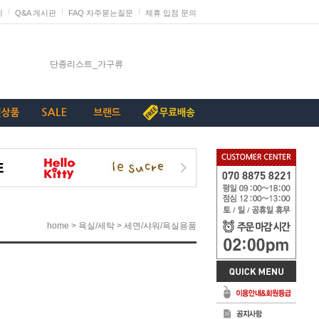
지
Q&A 게시판
FAQ 자주묻는질문
제휴 입점 문의
신상품 등록 시작되었습니다
단종리스트_가구류
계약종료상품(단종) 리스트_230907
[중요+긴급]특허침해 상품에 대한 삭제요청
발렌타인데이 판매 미리 준비하세요
>
>
home
욕실/세탁
세면/샤워/욕실용품