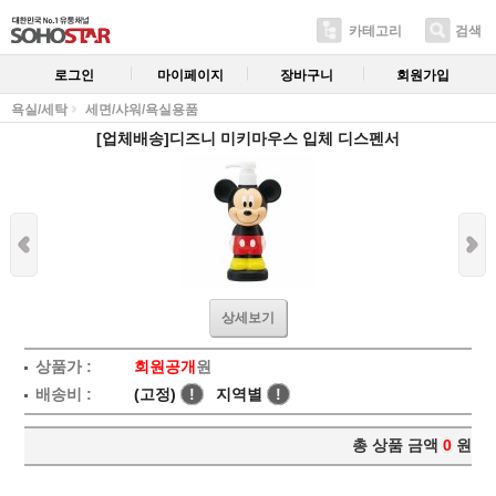
카테고리
검색
로그인
마이페이지
장바구니
회원가입
욕실/세탁
세면/샤워/욕실용품
[업체배송]디즈니 미키마우스 입체 디스펜서
상세보기
상품가 :
회원공개
원
배송비 :
(고정)
!
지역별
!
총 상품 금액
0
원