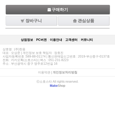
구매하기
장바구니
관심상품
상점정보
PC버젼
이용안내
고객센터
커뮤니티
상호명 : (주)한옹
대표 : 오상준 | 개인정보 보호 책임자 : 장효진
사업자등록번호 :589-88-01174 | 통신판매업신고번호 : 2019-부산중구-0137호
전화 : 카카오톡(소호스타) | 팩스 : 051-231-8223
주소 : 부산광역시 중구 영주로12번길 16
이용약관
|
개인정보처리방침
ⓒ소호스타 All rights reserved.
Make
Shop