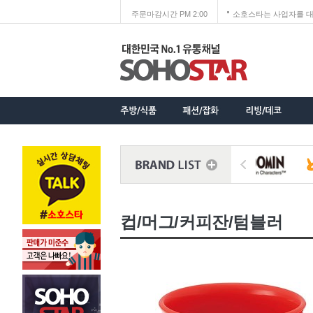
주문마감시간 PM 2:00
소호스타는 사업자를 대
컵/머그/커피잔/텀블러