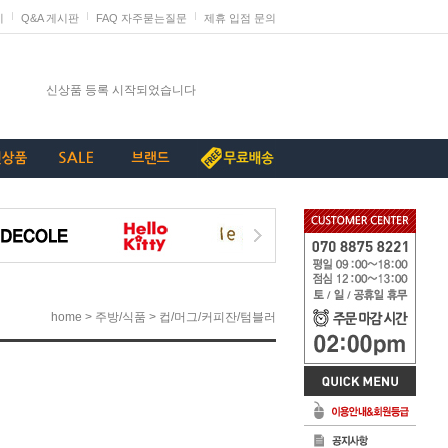
지
Q&A 게시판
FAQ 자주묻는질문
제휴 입점 문의
발렌타인데이 판매 미리 준비하세요
신상품 등록 시작되었습니다
단종리스트_가구류
계약종료상품(단종) 리스트_230907
[중요+긴급]특허침해 상품에 대한 삭제요청
>
>
home
주방/식품
컵/머그/커피잔/텀블러