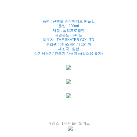
품명 : 닌텐도 슈퍼마리오 핸들컵
용량 : 200ml
재질 : 폴리프로필렌
내열온도 : 140도
제조자 : THE SKATER CO.,LTD
수입원 : (주)스케이터코리아
제조국 : 일본
식기세척기/ 건조기 가용가능(업소용 불가)
네임 스티커가 들어있어요~