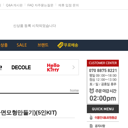
지
Q&A 게시판
FAQ 자주묻는질문
제휴 입점 문의
발렌타인데이 판매 미리 준비하세요
신상품 등록 시작되었습니다
단종리스트_가구류
계약종료상품(단종) 리스트_230907
[중요+긴급]특허침해 상품에 대한 삭제요청
home
모형만들기)(5인KIT)