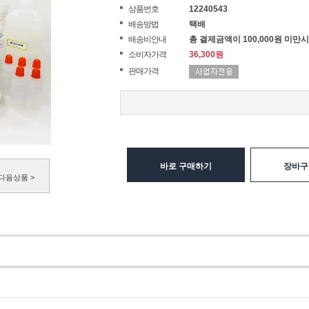
상품번호
12240543
배송방법
택배
배송비안내
총 결제금액이 100,000원 미만시
소비자가격
36,300원
판매가격
바로 구매하기
장바구
다음상품 >